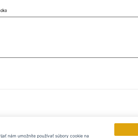
ecko
tomu nejvýhodnějšímu...
rijať
nám umožníte používať súbory cookie na