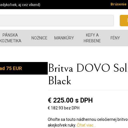
Brúsenie
edykoľvek, aj cez víkend)
PÁNSKA
KEFY A
NOŽNICE
MANIKÚRY
FÉNY
KOZMETIKA
HREBENE
Britva DOVO So
ad 75 EUR
Black
€ 225.00 s DPH
€ 182.93 bez DPH
Ohoľte sa touto nádhernou celočiernej britvo
akejkoľvek ruky.
Čítať viac ..