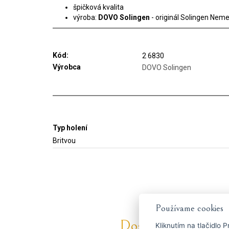
špičková kvalita
výroba:
DOVO Solingen
- originál Solingen Nem
Kód:
2 6830
Výrobca
DOVO Solingen
Typ holení
Britvou
Používame cookies
Dostaňte se včas k 
Kliknutím na tlačidlo
P