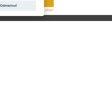
Odmietnuť
z týždenne.
Ako používame vaše údaje?
LAND
ÖSTERREICH
POLSKA
Prepojte sa s nami:
Nenechajte si ujsť žiadne novinky