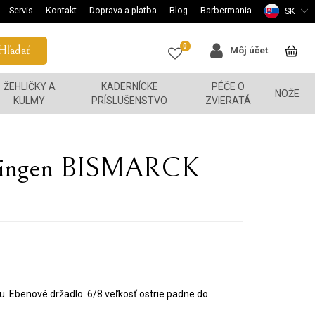
Servis
Kontakt
Doprava a platba
Blog
Barbermania
SK
0
Hľadať
Môj účet
ŽEHLIČKY A
KADERNÍCKE
PÉČE O
NOŽE
KULMY
PRÍSLUŠENSTVO
ZVIERATÁ
lingen BISMARCK
u. Ebenové držadlo. 6/8 veľkosť ostrie padne do