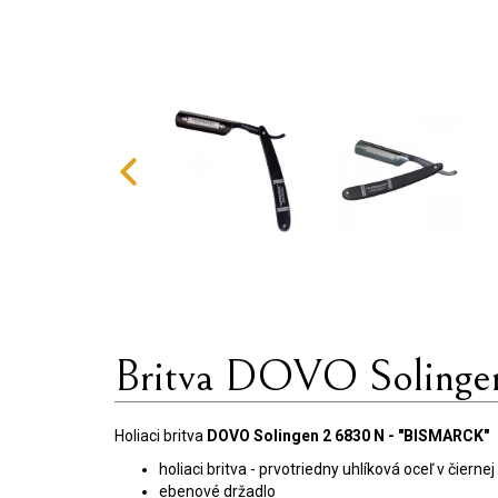
Britva DOVO Soling
Holiaci britva
DOVO Solingen 2 6830 N - "BISMARCK"
holiaci britva - prvotriedny uhlíková oceľ v čierne
ebenové držadlo