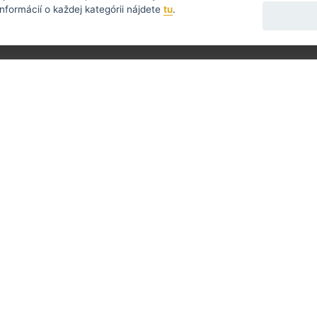
nformácií o každej kategórii nájdete
tu
.
Zasielame novinky a zľavy ra
УССКИЙ
SLOVENSKO
DEUTSCH
taz?
Napíšte nám
390 244
@strihaciestrojceky.sk