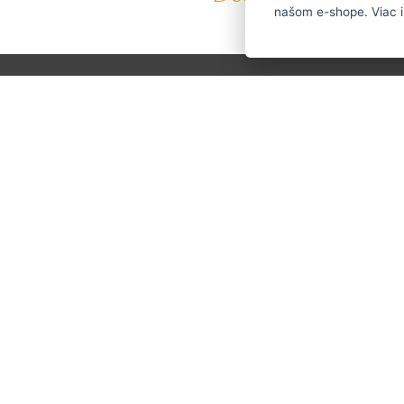
našom e-shope. Viac i
ČESKY
ENGLISH
P
O strihaciestrojceky.sk
Máte do
Doprava a platba
601 
Blog
Brúsenie
info
Servis
Kontakt
O nás
Obchodné podmienky