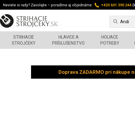
Neviete si rady? Zavolajte – poradíme aj objednáme:
+420 601 390 244
(k
STRIHACIE
HLAVICE A
HOLIACE
STROJČEKY
PRÍSLUŠENSTVO
POTREBY
Doprava ZADARMO pri nákupe n