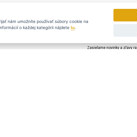
rijať
nám umožníte používať súbory cookie na
nformácií o každej kategórii nájdete
tu
.
tomu nejvýhodnějšímu...
Zasielame novinky a zľavy ra
УССКИЙ
SLOVENSKO
DEUTSCH
taz?
Napíšte nám
390 244
@strihaciestrojceky.sk