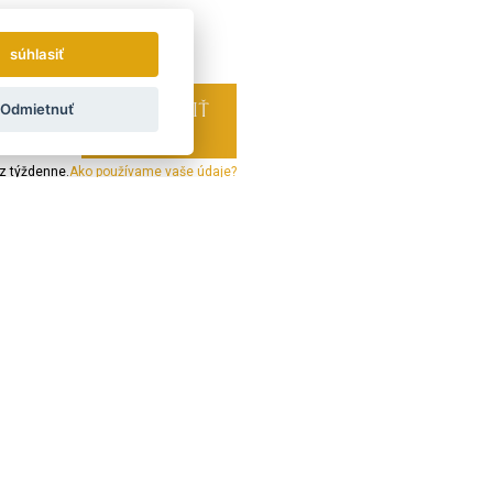
súhlasiť
Odmietnuť
z týždenne.
Ako používame vaše údaje?
LAND
ÖSTERREICH
POLSKA
Prepojte sa s nami:
Nenechajte si ujsť žiadne novinky