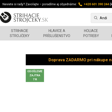
Neviete si rady? Zavolajte – poradíme aj objednáme:
+420 601 390 244
(k
STRIHACIE
HLAVICE A
HOLIACE
STROJČEKY
PRÍSLUŠENSTVO
POTREBY
Doprava ZADARMO pri nákupe n
ODOŠLEME
ZAJTRA
7.8.