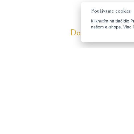
Používame cookies
Kliknutím na tlačidlo
P
našom e-shope. Viac i
Dostaňte se včas k 
ČESKY
ENGLISH
P
O strihaciestrojceky.sk
Máte do
Doprava a platba
601 
Blog
Brúsenie
info