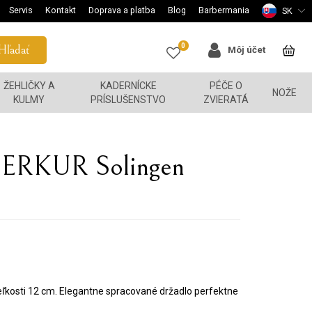
Servis
Kontakt
Doprava a platba
Blog
Barbermania
SK
0
Hľadať
Môj účet
ŽEHLIČKY A
KADERNÍCKE
PÉČE O
NOŽE
KULMY
PRÍSLUŠENSTVO
ZVIERATÁ
 MERKUR Solingen
veľkosti 12 cm. Elegantne spracované držadlo perfektne