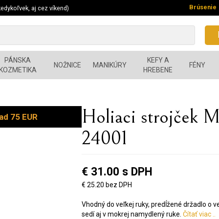
Brúsenie
edykoľvek, aj cez víkend)
PÁNSKA
KEFY A
NOŽNICE
MANIKÚRY
FÉNY
KOZMETIKA
HREBENE
Holiaci strojček
ad 75 EUR
24001
€ 31.00 s DPH
€ 25.20 bez DPH
Vhodný do veľkej ruky, predĺžené držadlo o 
sedí aj v mokrej namydlený ruke.
Čítať viac ..