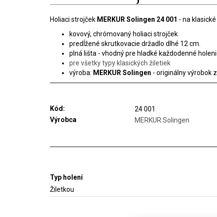
Holiaci strojček
MERKUR Solingen 24 001
- na klasické
kovový, chrómovaný holiaci strojček
predĺžené skrutkovacie držadlo dlhé 12 cm.
plná lišta - vhodný pre hladké každodenné holen
pre všetky typy klasických žiletiek
výroba:
MERKUR Solingen
- originálny výrobok
Kód:
24 001
Výrobca
MERKUR Solingen
Typ holení
Žiletkou