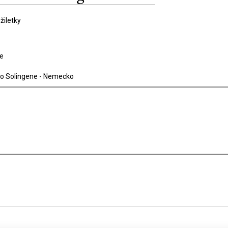
 žiletky
ie
 zo Solingene - Nemecko