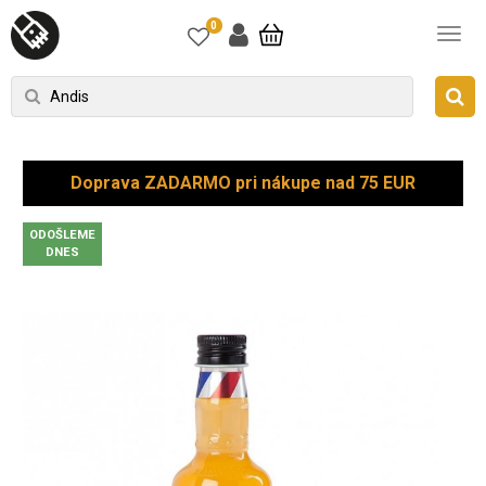
0
Doprava ZADARMO pri nákupe nad 75 EUR
ODOŠLEME
DNES