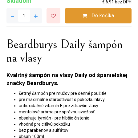
Skladom
€ 6.91 bez DPH
Do košíka
Beardburys Daily šampón
na vlasy
Kvalitný šampón na vlasy Daily od španielskej
značky Beardburys.
šetrný šampón pre mužov pre denné použitie
pre maximálne starostlivosť o pokožku hlavy
antioxidačné vitamín E pre zdravšie vlasy
mentolové aróma pre správnu sviežosť
obsahuje tymián - pre hlbšie čistenie
vhodné pre citlivú pokožku
bez parabénov a sulfátov
obsah 100ml.