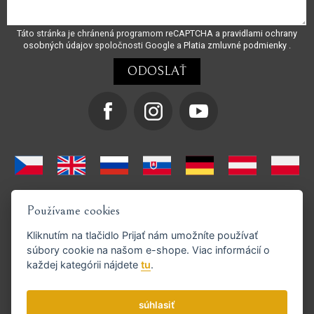
Táto stránka je chránená programom reCAPTCHA a
pravidlami ochrany
osobných údajov
spoločnosti Google a
Platia zmluvné podmienky
.
Používame cookies
Kliknutím na tlačidlo
Prijať
nám umožníte používať
súbory cookie na našom e-shope. Viac informácií o
každej kategórii nájdete
tu
.
Podporujeme platby GoPay
súhlasiť