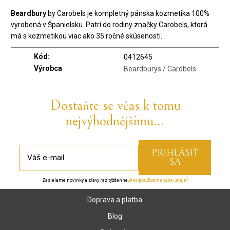
Beardbury
by Carobels je kompletný pánska kozmetika 100%
vyrobená v Španielsku. Patrí do rodiny značky Carobels, ktorá
má s kozmetikou viac ako 35 ročné skúsenosti.
Kód:
0412645
Výrobca
Beardburys / Carobels
Dostaňte se včas k tomu
nejvýhodnějšímu...
Zasielame novinky a zľavy raz týždenne.
Ako používame vaše údaje?
Doprava a platba
Blog