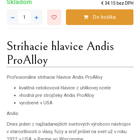
Skladom
€ 34.15 bez DPH
Do košíka
Strihacie hlavice Andis
ProAlloy
Profesionálne strihacie hlavice Andis ProAlloy
kvalitná celokovová hlavice z uhlíkovej ocele
vhodná pre strojčeky Andis ProAlloy
vyrobené v USA
Andis:
Dnes jeden z najžiadanejších svetových výrobcov nástrojov
v starostlivosti o vlasy, fúzy a srsť prišiel na svet už v roku
1922 v USA, v Racine vo Wisconsine.