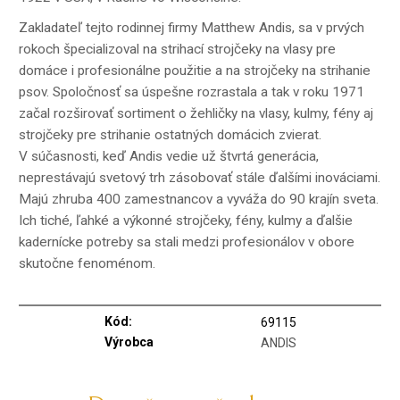
Zakladateľ tejto rodinnej firmy Matthew Andis, sa v prvých
rokoch špecializoval na strihací strojčeky na vlasy pre
domáce i profesionálne použitie a na strojčeky na strihanie
psov. Spoločnosť sa úspešne rozrastala a tak v roku 1971
začal rozširovať sortiment o žehličky na vlasy, kulmy, fény aj
strojčeky pre strihanie ostatných domácich zvierat.
V súčasnosti, keď Andis vedie už štvrtá generácia,
neprestávajú svetový trh zásobovať stále ďalšími inováciami.
Majú zhruba 400 zamestnancov a vyváža do 90 krajín sveta.
Ich tiché, ľahké a výkonné strojčeky, fény, kulmy a ďalšie
kadernícke potreby sa stali medzi profesionálov v obore
skutočne fenoménom.
Kód:
69115
Výrobca
ANDIS