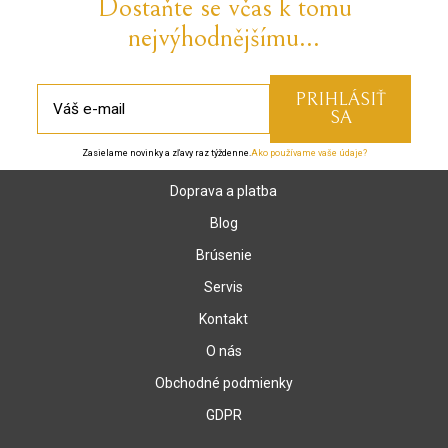
Dostaňte se včas k tomu
nejvýhodnějšímu...
Zasielame novinky a zľavy raz týždenne.
Ako používame vaše údaje?
Doprava a platba
Blog
Brúsenie
Servis
Kontakt
O nás
Obchodné podmienky
GDPR