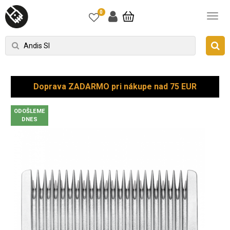
0
Doprava ZADARMO pri nákupe nad 75 EUR
ODOŠLEME
DNES