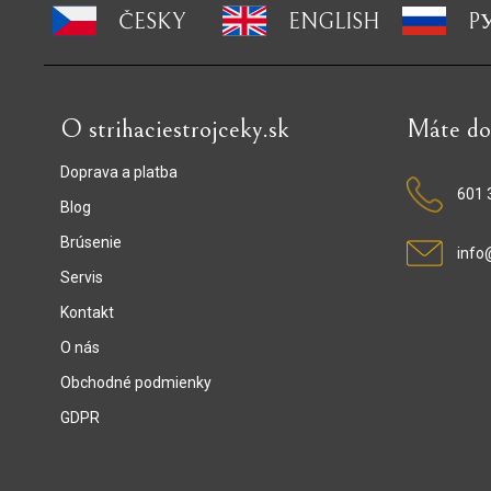
ČESKY
ENGLISH
P
O strihaciestrojceky.sk
Máte do
Doprava a platba
601 
Blog
Brúsenie
info
Servis
Kontakt
O nás
Obchodné podmienky
GDPR