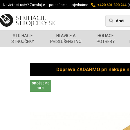
Neviete si rady? Zavolajte – poradíme aj objednáme:
+420 601 390 244
(k
STRIHACIE
HLAVICE A
HOLIACE
STROJČEKY
PRÍSLUŠENSTVO
POTREBY
Doprava ZADARMO pri nákupe n
ODOŠLEME
10.8.