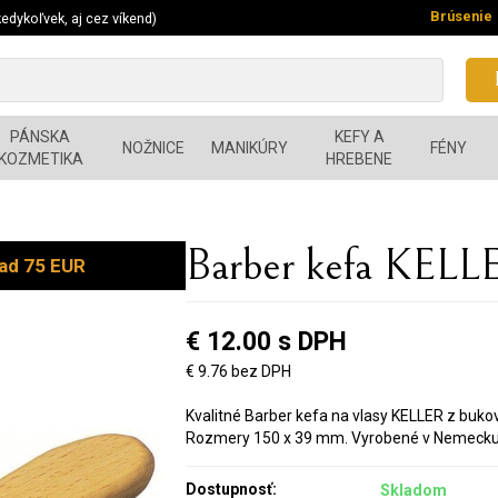
Brúsenie
edykoľvek, aj cez víkend)
PÁNSKA
KEFY A
NOŽNICE
MANIKÚRY
FÉNY
KOZMETIKA
HREBENE
Barber kefa KELL
ad 75 EUR
€ 12.00 s DPH
€ 9.76 bez DPH
Kvalitné Barber kefa na vlasy KELLER z bukov
Rozmery 150 x 39 mm. Vyrobené v Nemeck
Dostupnosť:
Skladom