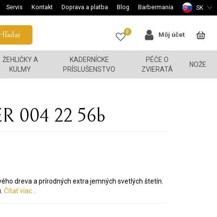
Servis
Kontakt
Doprava a platba
Blog
Barbermania
SK
0
Hľadať
Môj účet
ŽEHLIČKY A
KADERNÍCKE
PÉČE O
NOŽE
KULMY
PRÍSLUŠENSTVO
ZVIERATÁ
ER 004 22 56b
ého dreva a prírodných extra jemných svetlých štetín.
u.
Čítať viac ..