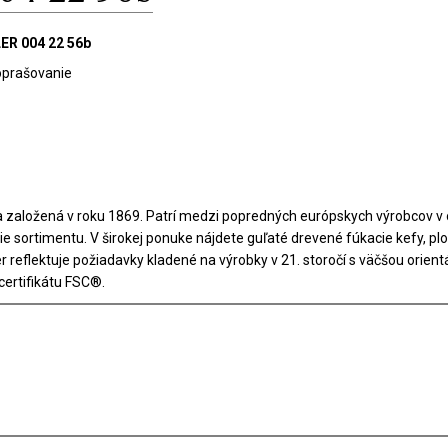
ER 004 22 56b
 oprašovanie
 založená v roku 1869. Patrí medzi popredných európskych výrobcov v 
ie sortimentu. V širokej ponuke nájdete guľaté drevené fúkacie kefy, pl
er reflektuje požiadavky kladené na výrobky v 21. storočí s väčšou orien
 certifikátu FSC®.