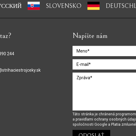
УССКИЙ
SLOVENSKO
DEUTSCH
taz?
Napíšte nám
390 244
@strihaciestrojceky.sk
Táto stránka je chránená program
a
pravidlami ochrany osobných údaj
spoločnosti Google a
Platia zmluvn