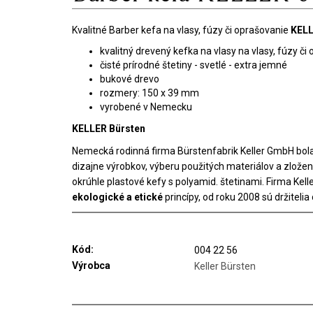
Kvalitné Barber kefa na vlasy, fúzy či oprašovanie
KELL
kvalitný drevený kefka na vlasy na vlasy, fúzy či
čisté prírodné štetiny - svetlé - extra jemné
bukové drevo
rozmery: 150 x 39 mm
vyrobené v Nemecku
KELLER Bürsten
Nemecká rodinná firma Bürstenfabrik Keller GmbH bola
dizajne výrobkov, výberu použitých materiálov a zložen
okrúhle plastové kefy s polyamid. štetinami. Firma Kell
ekologické a etické
princípy, od roku 2008 sú držitelia
Kód:
004 22 56
Výrobca
Keller Bürsten