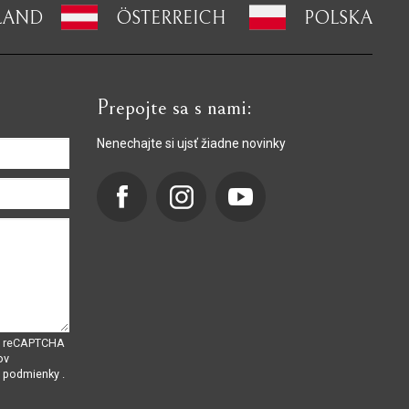
LAND
ÖSTERREICH
POLSKA
Prepojte sa s nami:
Nenechajte si ujsť žiadne novinky
om reCAPTCHA
ov
é podmienky
.