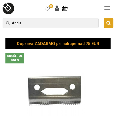
0
Doprava ZADARMO pri nákupe nad 75 EUR
ODOŠLEME
DNES