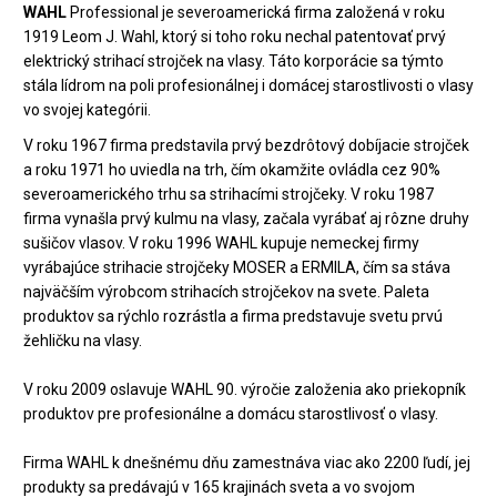
WAHL
Professional je severoamerická firma založená v roku
1919 Leom J. Wahl, ktorý si toho roku nechal patentovať prvý
elektrický strihací strojček na vlasy. Táto korporácie sa týmto
stála lídrom na poli profesionálnej i domácej starostlivosti o vlasy
vo svojej kategórii.
V roku 1967 firma predstavila prvý bezdrôtový dobíjacie strojček
a roku 1971 ho uviedla na trh, čím okamžite ovládla cez 90%
severoamerického trhu sa strihacími strojčeky. V roku 1987
firma vynašla prvý kulmu na vlasy, začala vyrábať aj rôzne druhy
sušičov vlasov. V roku 1996 WAHL kupuje nemeckej firmy
vyrábajúce strihacie strojčeky MOSER a ERMILA, čím sa stáva
najväčším výrobcom strihacích strojčekov na svete. Paleta
produktov sa rýchlo rozrástla a firma predstavuje svetu prvú
žehličku na vlasy.
V roku 2009 oslavuje WAHL 90. výročie založenia ako priekopník
produktov pre profesionálne a domácu starostlivosť o vlasy.
Firma WAHL k dnešnému dňu zamestnáva viac ako 2200 ľudí, jej
produkty sa predávajú v 165 krajinách sveta a vo svojom