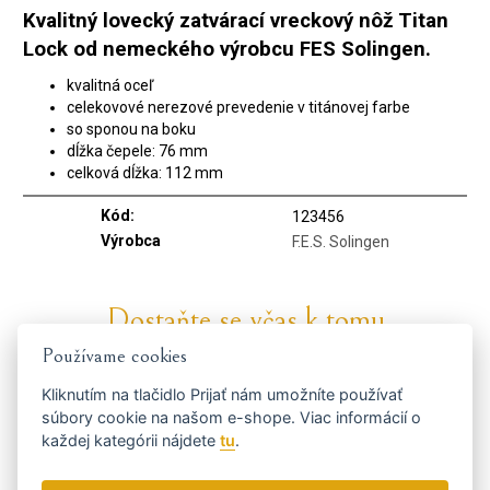
Kvalitný lovecký zatvárací vreckový nôž Titan
Lock od nemeckého výrobcu FES Solingen.
kvalitná oceľ
celekovové nerezové prevedenie v titánovej farbe
so sponou na boku
dĺžka čepele: 76 mm
celková dĺžka: 112 mm
Kód:
123456
Výrobca
F.E.S. Solingen
Dostaňte se včas k tomu
nejvýhodnějšímu...
Používame cookies
Kliknutím na tlačidlo
Prijať
nám umožníte používať
súbory cookie na našom e-shope. Viac informácií o
každej kategórii nájdete
tu
.
Zasielame novinky a zľavy raz týždenne.
Ako používame vaše údaje?