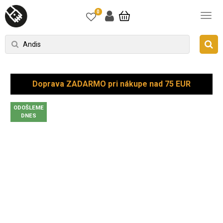
0
Doprava ZADARMO pri nákupe nad 75 EUR
ODOŠLEME
DNES