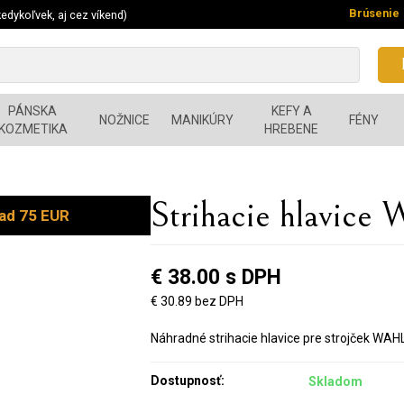
Brúsenie
edykoľvek, aj cez víkend)
PÁNSKA
KEFY A
NOŽNICE
MANIKÚRY
FÉNY
KOZMETIKA
HREBENE
Strihacie hlavice
ad 75 EUR
€ 38.00 s DPH
€ 30.89 bez DPH
Náhradné strihacie hlavice pre strojček WAH
Dostupnosť:
Skladom