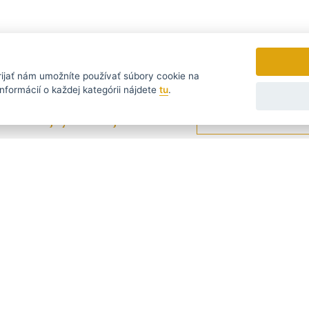
rijať
nám umožníte používať súbory cookie na
nformácií o každej kategórii nájdete
tu
.
tomu nejvýhodnějšímu...
Zasielame novinky a zľavy ra
УССКИЙ
SLOVENSKO
DEUTSCH
taz?
Napíšte nám
390 244