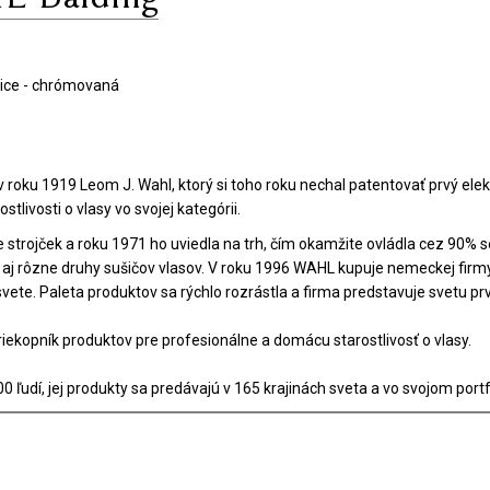
vice - chrómovaná
oku 1919 Leom J. Wahl, ktorý si toho roku nechal patentovať prvý elektr
stlivosti o vlasy vo svojej kategórii.
e strojček a roku 1971 ho uviedla na trh, čím okamžite ovládla cez 90% s
ť aj rôzne druhy sušičov vlasov. V roku 1996 WAHL kupuje nemeckej fir
ete. Paleta produktov sa rýchlo rozrástla a firma predstavuje svetu prv
iekopník produktov pre profesionálne a domácu starostlivosť o vlasy.
dí, jej produkty sa predávajú v 165 krajinách sveta a vo svojom portfó