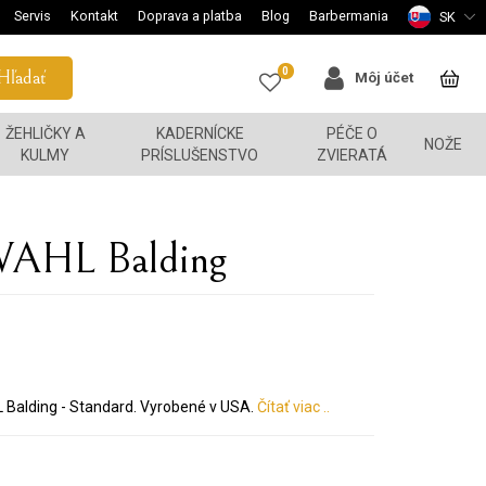
Servis
Kontakt
Doprava a platba
Blog
Barbermania
SK
0
Hľadať
Môj účet
ŽEHLIČKY A
KADERNÍCKE
PÉČE O
NOŽE
KULMY
PRÍSLUŠENSTVO
ZVIERATÁ
 WAHL Balding
L Balding - Standard. Vyrobené v USA.
Čítať viac ..