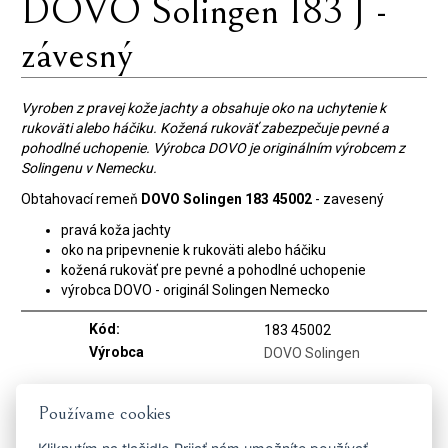
DOVO Solingen 183 J -
závesný
Vyroben z pravej kože jachty a obsahuje oko na uchytenie k
rukoväti alebo háčiku. Kožená rukoväť zabezpečuje pevné a
pohodlné uchopenie. Výrobca DOVO je originálním výrobcem z
Solingenu v Nemecku.
Obtahovací remeň
DOVO Solingen 183 45002
- zavesený
pravá koža jachty
oko na pripevnenie k rukoväti alebo háčiku
kožená rukoväť pre pevné a pohodlné uchopenie
výrobca DOVO - originál Solingen Nemecko
Kód:
183 45002
Výrobca
DOVO Solingen
Používame cookies
Dostaňte se včas k tomu