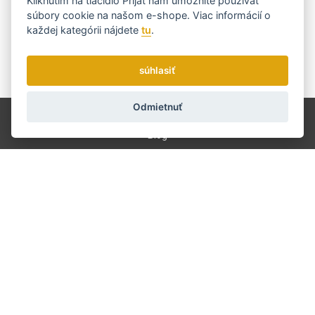
nejvýhodnějšímu...
Kliknutím na tlačidlo
Prijať
nám umožníte používať
súbory cookie na našom e-shope. Viac informácií o
každej kategórii nájdete
tu
.
súhlasiť
Zasielame novinky a zľavy raz týždenne.
Ako používame vaše údaje?
Odmietnuť
Doprava a platba
Blog
Brúsenie
Servis
Kontakt
O nás
Obchodné podmienky
GDPR