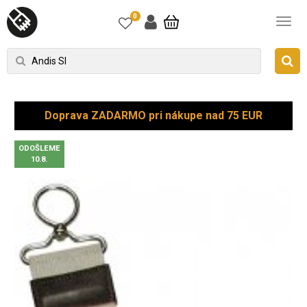
0
Doprava ZADARMO pri nákupe nad 75 EUR
ODOŠLEME
10.8.