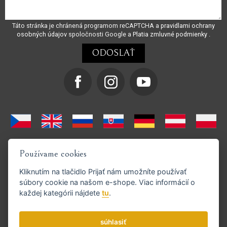
Táto stránka je chránená programom reCAPTCHA a
pravidlami ochrany
osobných údajov
spoločnosti Google a
Platia zmluvné podmienky
.
Používame cookies
Kliknutím na tlačidlo
Prijať
nám umožníte používať
súbory cookie na našom e-shope. Viac informácií o
každej kategórii nájdete
tu
.
Podporujeme platby GoPay
súhlasiť