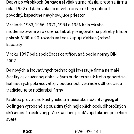
Dopyt po výrobkoch
Burgvogel
však strmo rástla, preto sa firma
roka 1952 odsťahovala do nového areálu, ktorý nahradil
pôvodný, kapacitne nevyhovujúce priestor.
V rokoch 1953, 1956, 1971, 1984 a 1986 bola výroba
modernizovaná a rozšírená, tak aby reagovala na potreby trhu a
pokrok. V 80. a 90. rokoch sa teda kupujú ďalšie výrobné
kapacity.
V roku 1997 bola spoločnosť certifikovaná podľa normy DIN
9002.
Do nových a inovatívnych technológií investuje firma nemalé
čiastky aj v súčasnej dobe, v čom bude teraz už tretia generácia
Bahnsových pokračovať aj v budúcnosti v súlade s dlhoročnou
tradíciou tejto nožiarskej firmy.
Kvalitou preverené kuchynské a mäsiarske nože
Burgvogel
Solingen
vyrobené s použitím tých najlepších ocelí, dlhoročných
skúseností a usilovnej práce sa dnes predávajú takmer po celom
svete.
Kód:
6280.926.14.1