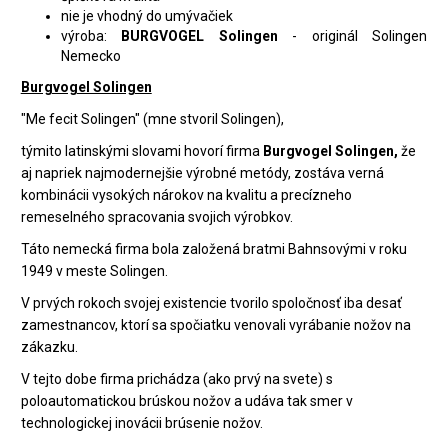
nie je vhodný do umývačiek
výroba:
BURGVOGEL Solingen
- originál Solingen
Nemecko
Burgvogel Solingen
"Me fecit Solingen" (mne stvoril Solingen),
týmito latinskými slovami hovorí firma
Burgvogel Solingen,
že
aj napriek najmodernejšie výrobné metódy, zostáva verná
kombinácii vysokých nárokov na kvalitu a precízneho
remeselného spracovania svojich výrobkov.
Táto nemecká firma bola založená bratmi Bahnsovými v roku
1949 v meste Solingen.
V prvých rokoch svojej existencie tvorilo spoločnosť iba desať
zamestnancov, ktorí sa spočiatku venovali vyrábanie nožov na
zákazku.
V tejto dobe firma prichádza (ako prvý na svete) s
poloautomatickou brúskou nožov a udáva tak smer v
technologickej inovácii brúsenie nožov.