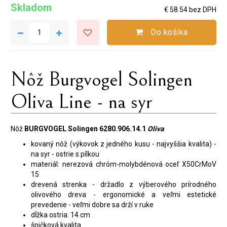
Skladom
€ 58.54 bez DPH
Do košíka
Nôž Burgvogel Solingen
Oliva Line - na syr
Nôž
BURGVOGEL Solingen 6280.906.14.1
Oliva
kovaný nôž (výkovok z jedného kusu - najvyššia kvalita) -
na syr - ostrie s pílkou
materiál: nerezová chróm-molybdénová oceľ X50CrMoV
15
drevená strenka - držadlo z výberového prírodného
olivového dreva - ergonomické a veľmi estetické
prevedenie - veľmi dobre sa drží v ruke
dĺžka ostria: 14 cm
špičková kvalita