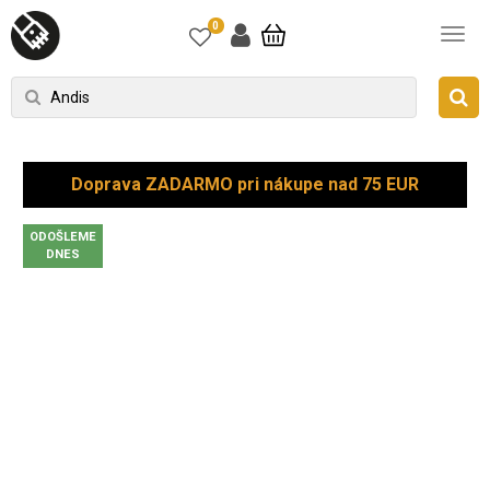
0
Doprava ZADARMO pri nákupe nad 75 EUR
ODOŠLEME
DNES