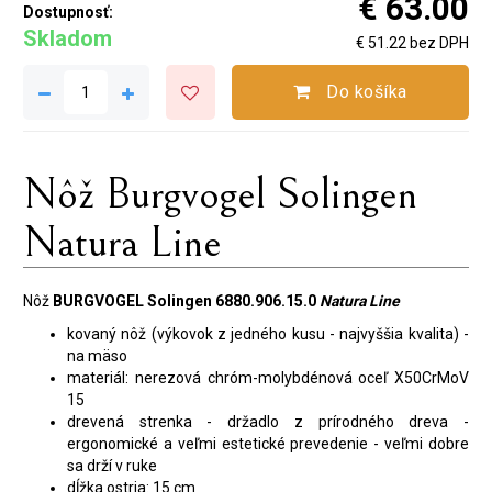
€ 63.00
Dostupnosť:
Skladom
€ 51.22 bez DPH
Do košíka
Nôž Burgvogel Solingen
Natura Line
Nôž
BURGVOGEL Solingen 6880.906.15.0
Natura Line
kovaný nôž (výkovok z jedného kusu - najvyššia kvalita) -
na mäso
materiál: nerezová chróm-molybdénová oceľ X50CrMoV
15
drevená strenka - držadlo z prírodného dreva -
ergonomické a veľmi estetické prevedenie - veľmi dobre
sa drží v ruke
dĺžka ostria: 15 cm