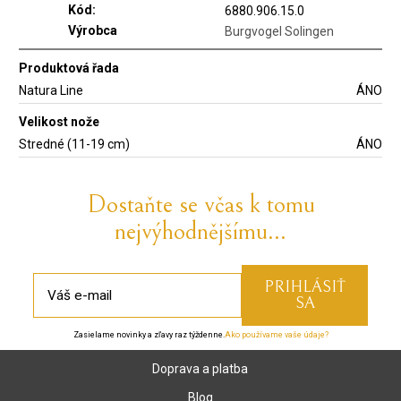
Kód:
6880.906.15.0
Výrobca
Burgvogel Solingen
Produktová řada
Natura Line
ÁNO
Velikost nože
Stredné (11-19 cm)
ÁNO
Dostaňte se včas k tomu
nejvýhodnějšímu...
Zasielame novinky a zľavy raz týždenne.
Ako používame vaše údaje?
Doprava a platba
Blog