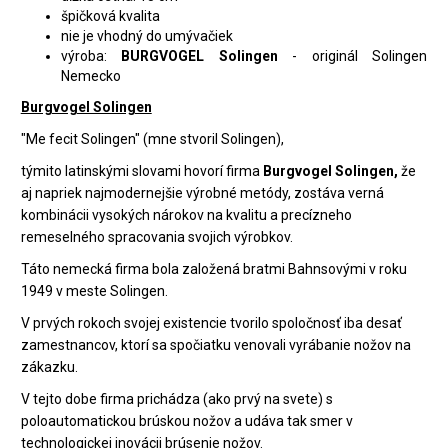
špičková kvalita
nie je vhodný do umývačiek
výroba:
BURGVOGEL Solingen
- originál Solingen
Nemecko
Burgvogel Solingen
"Me fecit Solingen" (mne stvoril Solingen),
týmito latinskými slovami hovorí firma
Burgvogel Solingen,
že
aj napriek najmodernejšie výrobné metódy, zostáva verná
kombinácii vysokých nárokov na kvalitu a precízneho
remeselného spracovania svojich výrobkov.
Táto nemecká firma bola založená bratmi Bahnsovými v roku
1949 v meste Solingen.
V prvých rokoch svojej existencie tvorilo spoločnosť iba desať
zamestnancov, ktorí sa spočiatku venovali vyrábanie nožov na
zákazku.
V tejto dobe firma prichádza (ako prvý na svete) s
poloautomatickou brúskou nožov a udáva tak smer v
technologickej inovácii brúsenie nožov.