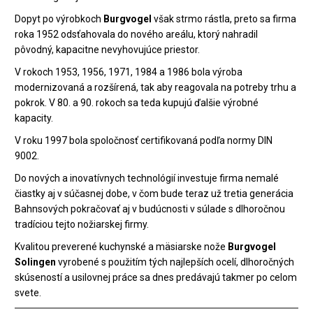
Dopyt po výrobkoch
Burgvogel
však strmo rástla, preto sa firma
roka 1952 odsťahovala do nového areálu, ktorý nahradil
pôvodný, kapacitne nevyhovujúce priestor.
V rokoch 1953, 1956, 1971, 1984 a 1986 bola výroba
modernizovaná a rozšírená, tak aby reagovala na potreby trhu a
pokrok. V 80. a 90. rokoch sa teda kupujú ďalšie výrobné
kapacity.
V roku 1997 bola spoločnosť certifikovaná podľa normy DIN
9002.
Do nových a inovatívnych technológií investuje firma nemalé
čiastky aj v súčasnej dobe, v čom bude teraz už tretia generácia
Bahnsových pokračovať aj v budúcnosti v súlade s dlhoročnou
tradíciou tejto nožiarskej firmy.
Kvalitou preverené kuchynské a mäsiarske nože
Burgvogel
Solingen
vyrobené s použitím tých najlepších ocelí, dlhoročných
skúseností a usilovnej práce sa dnes predávajú takmer po celom
svete.