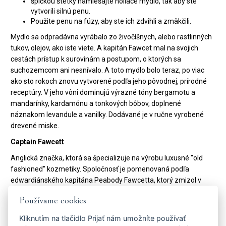
špičkou štetky namiešajte holiace mydlo, tak aby ste
vytvorili silnú penu.
Použite penu na fúzy, aby ste ich zdvihli a zmäkčili.
Mydlo sa odpradávna vyrábalo zo živočíšnych, alebo rastlinných
tukov, olejov, ako iste viete. A kapitán Fawcet mal na svojich
cestách prístup k surovinám a postupom, o ktorých sa
suchozemcom ani nesnívalo. A toto mydlo bolo teraz, po viac
ako sto rokoch znovu vytvorené podľa jeho pôvodnej, prírodné
receptúry. V jeho vôni dominujú výrazné tóny bergamotu a
mandarínky, kardamónu a tonkových bôbov, doplnené
náznakom levandule a vanilky. Dodávané je v ručne vyrobené
drevené miske.
Captain Fawcett
Anglická značka, ktorá sa špecializuje na výrobu luxusné "old
fashioned" kozmetiky. Spoločnosť je pomenovaná podľa
edwardiánského kapitána Peabody Fawcetta, ktorý zmizol v
roku 1905 na expedíciu v Afrike. V roku 1997 bol nájdený jeho
Používame cookies
kufor plný olejov, mastí a balzamov, ktoré sám vyrábal. Na
základe použitých ingrediencií vznikla londýnska kozmetika
Kliknutím na tlačidlo
Prijať
nám umožníte používať
Captain Fawcett. V súčasnosti ponúka všetko, čo pravý muž