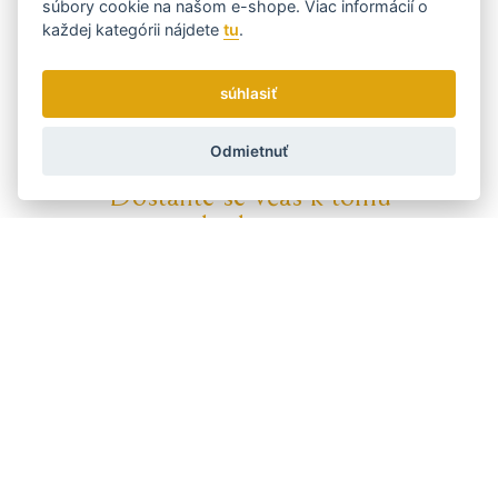
súbory cookie na našom e-shope. Viac informácií o
potrebuje - pomôcky a prípravky na úpravu fúzov, holenie či
každej kategórii nájdete
tu
.
pánske vône.
Kód:
Cpt.
súhlasiť
Výrobca
Captain Fawcett
Odmietnuť
Dostaňte se včas k tomu
nejvýhodnějšímu...
Zasielame novinky a zľavy raz týždenne.
Ako používame vaše údaje?
Doprava a platba
Blog
Brúsenie