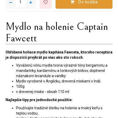
Do košíka
Mydlo na holenie Captain
Fawcett
Obľúbené holiace mydlo kapitána Fawceta, ktorého receptúra
je dispozícii prvýkrát po viac ako sto rokoch.
Vyváženú vôňu mydla tvoria výrazné tóny bergamotu a
mandarínky, kardamónu a tonkových bôbov, doplnené
náznakom levandule a vanilky
Mydlo vyrobené v Anglicku, drevená miskami v Indii.
100g
v drevenej miske - obsah 110 ml
Najlepšie tipy pre jednoduché použitie:
Používajte tradičné štetku na holenie a mokrý kefu s
teplou vodou.