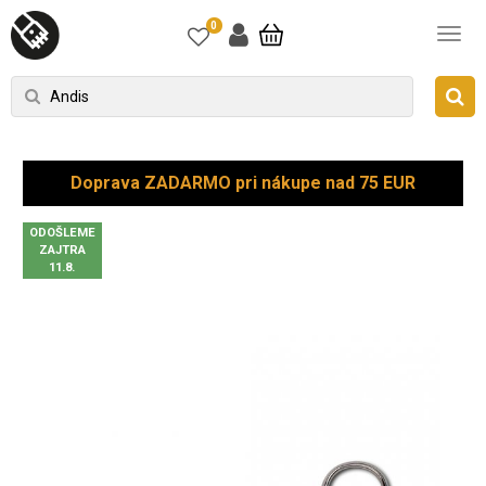
0
Doprava ZADARMO pri nákupe nad 75 EUR
ODOŠLEME
ZAJTRA
11.8.