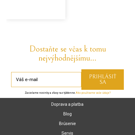
Dostaňte se včas k tomu
nejvýhodnějšímu...
Zasielame novinky a zľavy raz týždenne.
Ako používame vaše údaje?
Doprava a platba
Blog
Brúsenie
Servis