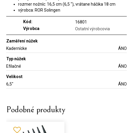
rozmer nožníc: 16,5 cm (6,5 "), vrátane háčika 18 cm
výrobca: ROR Solingen
Kód:
16801
Výrobca
Ostatní výrobcovia
Zaměření nůžek
Kadernícke
ÁNO
Typ nůžek
Efilačné
ÁNO
Velikost
6,5"
ÁNO
Podobné produkty