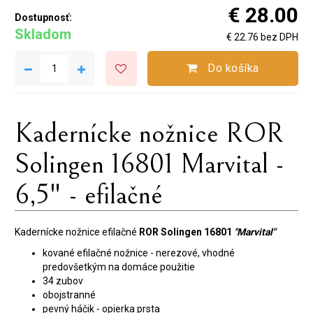
€ 28.00
Dostupnosť:
Skladom
€ 22.76 bez DPH
Do košíka
Kadernícke nožnice ROR
Solingen 16801 Marvital -
6,5" - efilačné
Kadernícke nožnice efilačné
ROR Solingen 16801
"Marvital"
kované efilačné nožnice - nerezové, vhodné
predovšetkým na domáce použitie
34 zubov
obojstranné
pevný háčik - opierka prsta