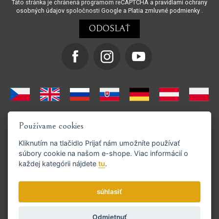
Táto stránka je chránená programom reCAPTCHA a
pravidlami ochrany
osobných údajov
spoločnosti Google a
Platia zmluvné podmienky
.
Používame cookies
Kliknutím na tlačidlo
Prijať
nám umožníte používať
súbory cookie na našom e-shope. Viac informácií o
každej kategórii nájdete
tu
.
Podporujeme platby GoPay
súhlasiť
Odmietnuť