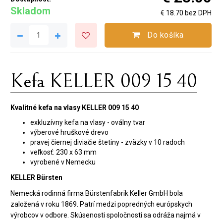
Skladom
€ 18.70 bez DPH
Do košíka
Kefa KELLER 009 15 40
Kvalitné kefa na vlasy KELLER 009 15 40
exkluzívny kefa na vlasy - oválny tvar
výberové hruškové drevo
pravej čiernej diviačie štetiny - zväzky v 10 radoch
veľkosť: 230 x 63 mm
vyrobené v Nemecku
KELLER Bürsten
Nemecká rodinná firma Bürstenfabrik Keller GmbH bola
založená v roku 1869. Patrí medzi popredných európskych
výrobcov v odbore. Skúsenosti spoločnosti sa odráža najmä v