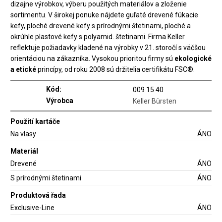
dizajne výrobkov, výberu použitých materiálov a zloženie
sortimentu. V širokej ponuke nájdete guľaté drevené fúkacie
kefy, ploché drevené kefy s prírodnými štetinami, ploché a
okrúhle plastové kefy s polyamid. štetinami. Firma Keller
reflektuje požiadavky kladené na výrobky v 21. storočí s väčšou
orientáciou na zákazníka. Vysokou prioritou firmy sú
ekologické
a etické
princípy, od roku 2008 sú držitelia certifikátu FSC®.
Kód:
009 15 40
Výrobca
Keller Bürsten
Použití kartáče
Na vlasy
ÁNO
Materiál
Drevené
ÁNO
S prírodnými štetinami
ÁNO
Produktová řada
Exclusive-Line
ÁNO