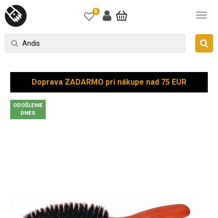
0
Doprava ZADARMO pri nákupe nad 75 EUR
ODOŠLEME
DNES