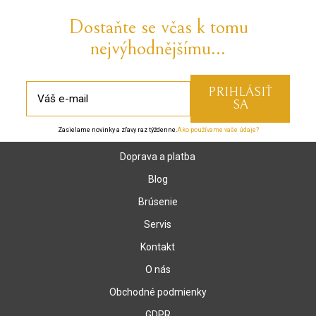
Dostaňte se včas k tomu
nejvýhodnějšímu...
Zasielame novinky a zľavy raz týždenne.
Ako používame vaše údaje?
Doprava a platba
Blog
Brúsenie
Servis
Kontakt
O nás
Obchodné podmienky
GDPR