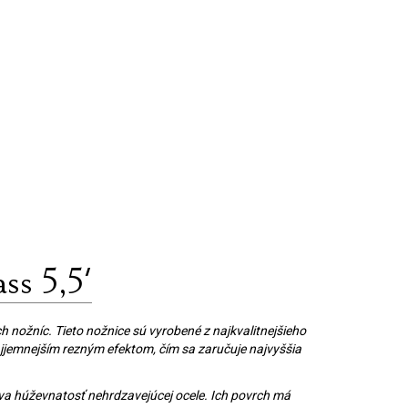
s 5,5'
h nožníc. Tieto nožnice sú vyrobené z najkvalitnejšieho
najjemnejším rezným efektom, čím sa zaručuje najvyššia
va húževnatosť nehrdzavejúcej ocele. Ich povrch má