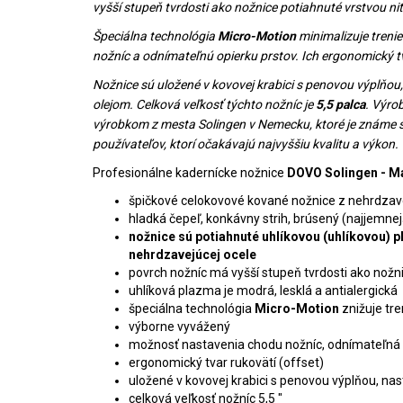
vyšší stupeň tvrdosti ako nožnice potiahnuté vrstvou nitr
Špeciálna technológia
Micro-Motion
minimalizuje treni
nožníc a odnímateľnú opierku prstov. Ich ergonomický tva
Nožnice sú uložené v kovovej krabici s penovou výplňo
olejom. Celková veľkosť týchto nožníc je
5,5 palca
. Výro
výrobkom z mesta Solingen v Nemecku, ktoré je známe s
používateľov, ktorí očakávajú najvyššiu kvalitu a výkon.
Profesionálne kadernícke nožnice
DOVO Solingen - M
špičkové celokovové kované nožnice z nehrdzave
hladká čepeľ, konkávny strih, brúsený (najjemnejší
nožnice sú potiahnuté uhlíkovou (uhlíkovou) 
nehrdzavejúcej ocele
povrch nožníc má vyšší stupeň tvrdosti ako nožni
uhlíková plazma je modrá, lesklá a antialergická
špeciálna technológia
Micro-Motion
znižuje tre
výborne vyvážený
možnosť nastavenia chodu nožníc, odnímateľná 
ergonomický tvar rukovätí (offset)
uložené v kovovej krabici s penovou výplňou, 
celková veľkosť nožníc 5,5 "