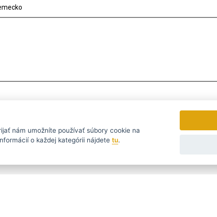
Nemecko
rijať
nám umožníte používať súbory cookie na
nformácií o každej kategórii nájdete
tu
.