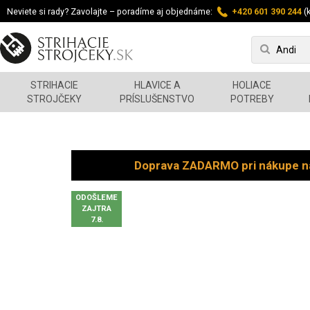
Neviete si rady? Zavolajte – poradíme aj objednáme:
+420 601 390 244
(k
STRIHACIE
HLAVICE A
HOLIACE
STROJČEKY
PRÍSLUŠENSTVO
POTREBY
Doprava ZADARMO pri nákupe n
ODOŠLEME
ZAJTRA
7.8.