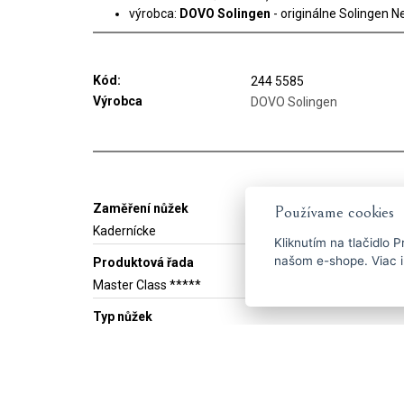
výrobca:
DOVO Solingen
- originálne Solingen 
Kód:
244 5585
Výrobca
DOVO Solingen
Zaměření nůžek
Používame cookies
Kadernícke
Kliknutím na tlačidlo
P
našom e-shope. Viac i
Produktová řada
Master Class *****
Typ nůžek
Klasické
S hladkým ostrím
Velikost