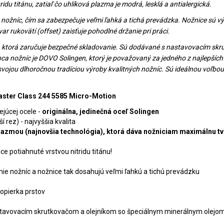
idu titánu, zatiaľ čo uhlíková plazma je modrá, lesklá a antialergická.
e nožníc, čím sa zabezpečuje veľmi ľahká a tichá prevádzka. Nožnice sú
r rukovätí (offset) zaisťuje pohodlné držanie pri práci.
u, ktorá zaručuje bezpečné skladovanie. Sú dodávané s nastavovacím sk
bca nožníc je DOVO Solingen, ktorý je považovaný za jedného z najlepších
vojou dlhoročnou tradíciou výroby kvalitných nožníc. Sú ideálnou voľbo
aster Class 244 5585 Micro-Motion
júcej ocele -
originálna, jedinečná oceľ Solingen
 rez) - najvyššia kvalita
plazmou (najnovšia technológia), ktorá dáva nožniciam maximálnu tv
ce potiahnuté vrstvou nitridu titánu!
nie nožníc a nožnice tak dosahujú veľmi ľahkú a tichú prevádzku
opierka prstov
nastavovacím skrutkovačom a olejníkom so špeciálnym minerálnym olejo