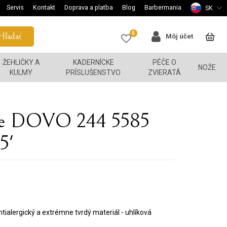
Servis
Kontakt
Doprava a platba
Blog
Barbermania
SK
0
Hľadať
Môj účet
ŽEHLIČKY A
KADERNÍCKE
PÉČE O
NOŽE
KULMY
PRÍSLUŠENSTVO
ZVIERATÁ
ice DOVO 244 5585
5'
ialergický a extrémne tvrdý materiál - uhlíková