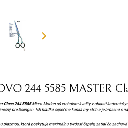
DOVO 244 5585 MASTER Clas
r Class 244 5585
Micro-Motion sú vrcholom kvality v oblasti kaderníckyc
edinečný pre Solingen. Ich hladká čepeľ má konkávny strih a je brúsená s 
u plazmou, ktorá poskytuje maximálnu tvrdosť čepele, zatiaľ čo zachová