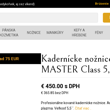
Brúsenie
edykoľvek, aj cez víkend)
PÁNSKA
KEFY A
NOŽNICE
MANIKÚRY
FÉNY
KOZMETIKA
HREBENE
Kadernícke nožn
ad 75 EUR
MASTER Class 5,
€ 450.00 s DPH
€ 365.85 bez DPH
Profesionálne kované kadernícke nožnice. Ant
plazma. Veľkosť 5,5´´.
Čítať viac ..