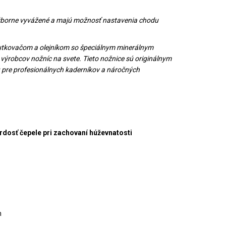
 výborne vyvážené a majú možnosť nastavenia chodu
rutkovačom a olejníkom so špeciálnym minerálnym
 výrobcov nožníc na svete. Tieto nožnice sú originálnym
u pre profesionálnych kaderníkov a náročných
rdosť čepele pri zachovaní húževnatosti
m