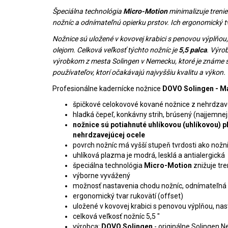
Špeciálna technológia
Micro-Motion
minimalizuje treni
nožníc a odnímateľnú opierku prstov. Ich ergonomický tva
Nožnice sú uložené v kovovej krabici s penovou výplňo
olejom. Celková veľkosť týchto nožníc je
5,5 palca
. Výro
výrobkom z mesta Solingen v Nemecku, ktoré je známe s
používateľov, ktorí očakávajú najvyššiu kvalitu a výkon.
Profesionálne kadernícke nožnice
DOVO Solingen - M
špičkové celokovové kované nožnice z nehrdzave
hladká čepeľ, konkávny strih, brúsený (najjemnejší
nožnice sú potiahnuté uhlíkovou (uhlíkovou) 
nehrdzavejúcej ocele
povrch nožníc má vyšší stupeň tvrdosti ako nožni
uhlíková plazma je modrá, lesklá a antialergická
špeciálna technológia
Micro-Motion
znižuje tre
výborne vyvážený
možnosť nastavenia chodu nožníc, odnímateľná 
ergonomický tvar rukovätí (offset)
uložené v kovovej krabici s penovou výplňou, 
celková veľkosť nožníc 5,5 "
výrobca:
DOVO Solingen
- originálne Solingen 