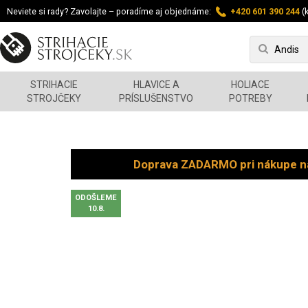
Neviete si rady? Zavolajte – poradíme aj objednáme:
+420 601 390 244
(k
STRIHACIE
HLAVICE A
HOLIACE
STROJČEKY
PRÍSLUŠENSTVO
POTREBY
Doprava ZADARMO pri nákupe n
ODOŠLEME
10.8.