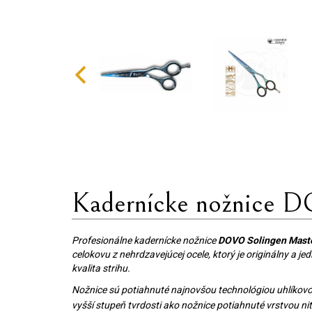
Kadernícke nožnice 
Profesionálne kadernícke nožnice
DOVO Solingen Maste
celokovu z nehrdzavejúcej ocele, ktorý je originálny a j
kvalita strihu.
Nožnice sú potiahnuté najnovšou technológiou uhlíkovo
vyšší stupeň tvrdosti ako nožnice potiahnuté vrstvou nitr