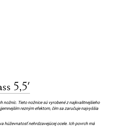
s 5,5'
h nožníc. Tieto nožnice sú vyrobené z najkvalitnejšieho
najjemnejším rezným efektom, čím sa zaručuje najvyššia
va húževnatosť nehrdzavejúcej ocele. Ich povrch má