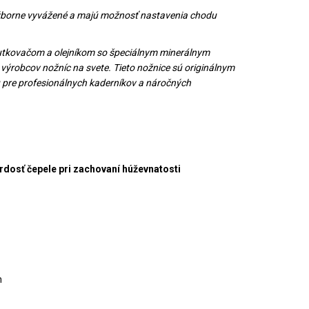
 výborne vyvážené a majú možnosť nastavenia chodu
rutkovačom a olejníkom so špeciálnym minerálnym
 výrobcov nožníc na svete. Tieto nožnice sú originálnym
u pre profesionálnych kaderníkov a náročných
rdosť čepele pri zachovaní húževnatosti
m