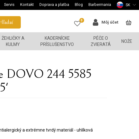
Servis
Kontakt
Doprava a platba
Blog
Barbermania
SK
0
Hľadať
Môj účet
ŽEHLIČKY A
KADERNÍCKE
PÉČE O
NOŽE
KULMY
PRÍSLUŠENSTVO
ZVIERATÁ
ice DOVO 244 5585
5'
ialergický a extrémne tvrdý materiál - uhlíková