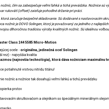
e nožníc, čím sa zabezpečuje veľmi ľahká a tichá prevádzka. Nožnice sú
r rukovätí (offset) zaisťuje pohodlné držanie pri práci.
u, ktorá zaručuje bezpečné skladovanie. Sú dodávané s nastavovacím sk
bca nožníc je DOVO Solingen, ktorý je považovaný za jedného z najlepších
vojou dlhoročnou tradíciou výroby kvalitných nožníc. Sú ideálnou voľbo
aster Class 244 5585 Micro-Motion
júcej ocele -
originálna, jedinečná oceľ Solingen
 rez) - najvyššia kvalita
plazmou (najnovšia technológia), ktorá dáva nožniciam maximálnu tv
ce potiahnuté vrstvou nitridu titánu!
nie nožníc a nožnice tak dosahujú veľmi ľahkú a tichú prevádzku
opierka prstov
nastavovacím skrutkovačom a olejníkom so špeciálnym minerálnym olejo
Nemecko