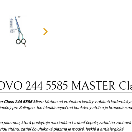
DOVO 244 5585 MASTER Clas
r Class 244 5585
Micro-Motion sú vrcholom kvality v oblasti kaderníckyc
edinečný pre Solingen. Ich hladká čepeľ má konkávny strih a je brúsená s 
u plazmou, ktorá poskytuje maximálnu tvrdosť čepele, zatiaľ čo zachová
idu titánu, zatiaľ čo uhlíková plazma je modrá, lesklá a antialergická.