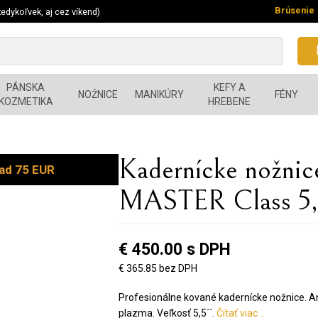
Brúsenie
edykoľvek, aj cez víkend)
PÁNSKA
KEFY A
NOŽNICE
MANIKÚRY
FÉNY
KOZMETIKA
HREBENE
Kadernícke nožn
ad 75 EUR
MASTER Class 5,
€ 450.00 s DPH
€ 365.85 bez DPH
Profesionálne kované kadernícke nožnice. Ant
plazma. Veľkosť 5,5´´.
Čítať viac ..