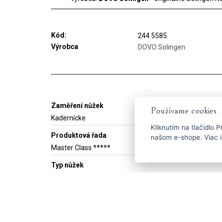
Kód:
244 5585
Výrobca
DOVO Solingen
Zaměření nůžek
Používame cookies
Kadernícke
Kliknutím na tlačidlo
P
Produktová řada
našom e-shope. Viac i
Master Class *****
Typ nůžek
Klasické
S hladkým ostrím
Velikost
5,5"