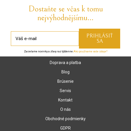
Dostaňte se včas k tomu
nejvýhodnějšímu...
Zasielame novinky a zľavy raz týždenne.
Ako používame vaše údaje?
Doprava a platba
Blog
Brúsenie
Servis
Kontakt
O nás
Obchodné podmienky
GDPR