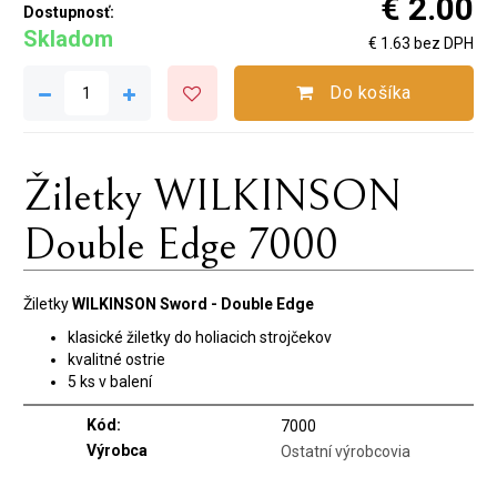
€ 2.00
Dostupnosť:
Skladom
€ 1.63 bez DPH
Do košíka
Žiletky WILKINSON
Double Edge 7000
Žiletky
WILKINSON Sword - Double Edge
klasické žiletky do holiacich strojčekov
kvalitné ostrie
5 ks v balení
Kód:
7000
Výrobca
Ostatní výrobcovia