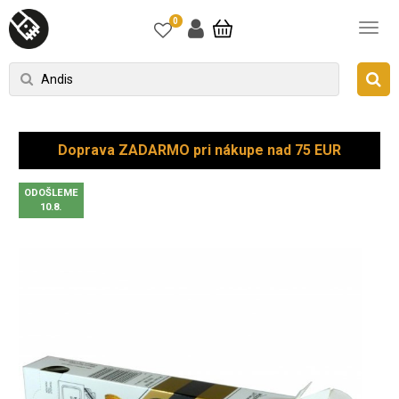
0
Doprava ZADARMO pri nákupe nad 75 EUR
ODOŠLEME
10.8.