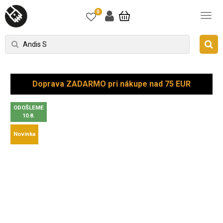
0
Doprava ZADARMO pri nákupe nad 75 EUR
ODOŠLEME
10.8.
Novinka