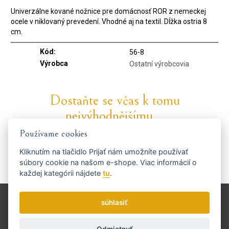
Univerzálne kované nožnice pre domácnosť ROR z nemeckej
ocele v niklovaný prevedení. Vhodné aj na textil. Dĺžka ostria 8
cm.
Kód:
56-8
Výrobca
Ostatní výrobcovia
Dostaňte se včas k tomu
nejvýhodnějšímu...
Používame cookies
Kliknutím na tlačidlo
Prijať
nám umožníte používať
súbory cookie na našom e-shope. Viac informácií o
každej kategórii nájdete
tu
.
Zasielame novinky a zľavy raz týždenne.
Ako používame vaše údaje?
Doprava a platba
súhlasiť
Blog
Brúsenie