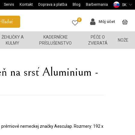
Servis
Kontakt
Doprava a platba
Blog
Barbermania
SK
0
Hľadať
Môj účet
ŽEHLIČKY A
KADERNÍCKE
PÉČE O
NOŽE
KULMY
PRÍSLUŠENSTVO
ZVIERATÁ
 na srsť Aluminium -
 od prémiové nemeckej značky Aesculap. Rozmery: 192 x