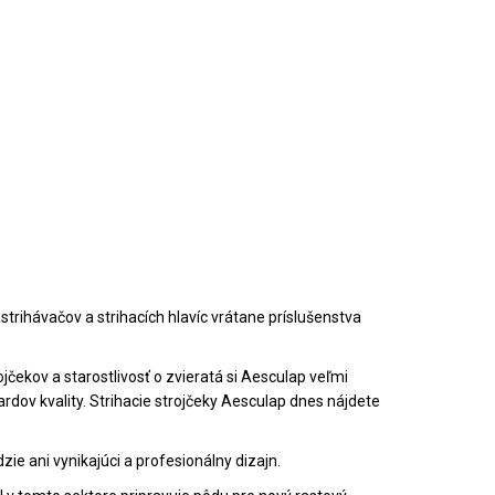
strihávačov a strihacích hlavíc vrátane príslušenstva
čekov a starostlivosť o zvieratá si Aesculap veľmi
ov kvality. Strihacie strojčeky Aesculap dnes nájdete
.
ie ani vynikajúci a profesionálny dizajn.