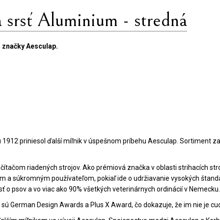
srsť Aluminium - stredná
j značky Aesculap.
u 1912 priniesol ďalší míľnik v úspešnom príbehu Aesculap. Sortiment za
ačom riadených strojov. Ako prémiová značka v oblasti strihacích stroj
 a súkromným používateľom, pokiaľ ide o udržiavanie vysokých štandard
osť o psov a vo viac ako 90% všetkých veterinárnych ordinácií v Nemecku
o sú German Design Awards a Plus X Award, čo dokazuje, že im nie je cudz