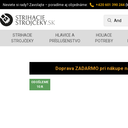
Neviete si rady? Zavolajte – poradíme aj objednáme:
+420 601 390 244
(k
STRIHACIE
HLAVICE A
HOLIACE
STROJČEKY
PRÍSLUŠENSTVO
POTREBY
Doprava ZADARMO pri nákupe n
ODOŠLEME
10.8.