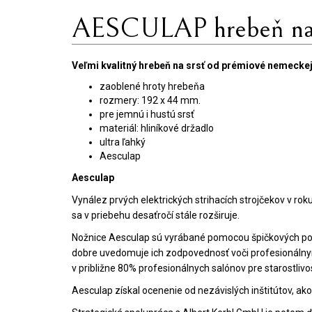
AESCULAP ​​hrebeň na 
Veľmi kvalitný hrebeň na srsť od prémiové nemecke
zaoblené hroty hrebeňa
rozmery: 192 x 44 mm.
pre jemnú i hustú srsť
materiál: hliníkové držadlo
ultra ľahký
Aesculap
Aesculap
Vynález prvých elektrických strihacích strojčekov v rok
sa v priebehu desaťročí stále rozširuje.
Nožnice Aesculap sú vyrábané pomocou špičkových počít
dobre uvedomuje ich zodpovednosť voči profesionálnym
v približne 80% profesionálnych salónov pre starostliv
Aesculap získal ocenenie od nezávislých inštitútov, ak