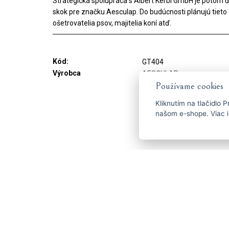
Strategická spolupráca s Albert Kerbl GmbH je potom ď
skok pre značku Aesculap. Do budúcnosti plánujú tieto 
ošetrovatelia psov, majitelia koní atď.
Kód:
GT404
Výrobca
AESCULAP
Používame cookies
Kliknutím na tlačidlo
P
našom e-shope. Viac i
Dostaňte se včas k 
ČESKY
ENGLISH
P