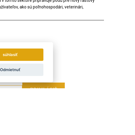
 v tomto sektore pripravuje pôdu pre nový rastový
ívateľov, ako sú poľnohospodári, veterinári,
súhlasiť
Odmietnuť
z týždenne.
Ako používame vaše údaje?
LAND
ÖSTERREICH
POLSKA