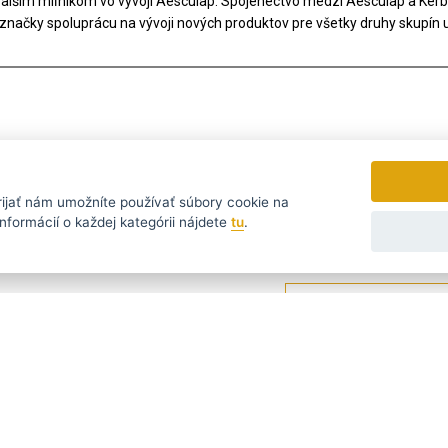
alším míľnikom vo vývoji Aesculap. Spojenectvo medzi Aesculap a Kerbl
značky spoluprácu na vývoji nových produktov pre všetky druhy skupín už
rijať
nám umožníte používať súbory cookie na
nformácií o každej kategórii nájdete
tu
.
tomu nejvýhodnějšímu...
Zasielame novinky a zľavy ra
УССКИЙ
SLOVENSKO
DEUTSCH