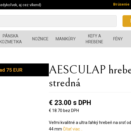
Brúsenie
edykoľvek, aj cez víkend)
PÁNSKA
KEFY A
NOŽNICE
MANIKÚRY
FÉNY
KOZMETIKA
HREBENE
AESCULAP ​​hrebeň
ad 75 EUR
stredná
€ 23.00 s DPH
€ 18.70 bez DPH
Veľmi kvalitné a ultra ľahký hrebeň na srsť
44 mm
Čítať viac ..